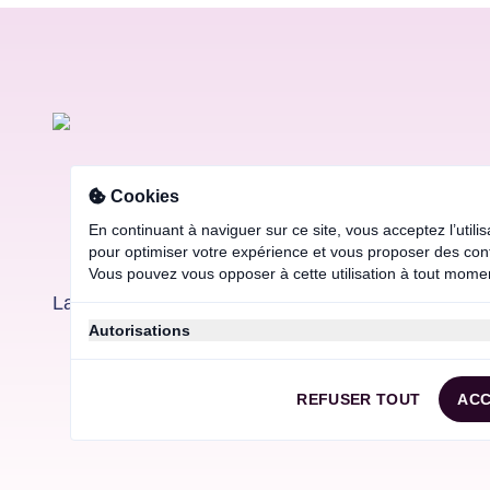
Cookies
En continuant à naviguer sur ce site, vous acceptez l’utili
pour optimiser votre expérience et vous proposer des co
Vous pouvez vous opposer à cette utilisation à tout mome
La première plateforme de formations pour les pr
Autorisations
En continuant à naviguer sur ce site, vous acceptez l’utili
pour optimiser votre expérience et vous proposer des co
REFUSER TOUT
ACC
Vous pouvez vous opposer à cette utilisation à tout mome
Vous autorisez:
Les cookies strictement necessaire (requis)