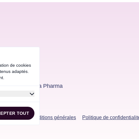
sation de cookies
ntenus adaptés.
nt.
ofessionnels de la Pharma
sation de cookies
ntenus adaptés.
EPTER TOUT
nt.
Connexion
Conditions générales
Politique de confidentialit