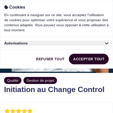
Cookies
En continuant à naviguer sur ce site, vous acceptez l’utilisation
de cookies pour optimiser votre expérience et vous proposer des
contenus adaptés. Vous pouvez vous opposer à cette utilisation à
tout moment.
Autorisations
En continuant à naviguer sur ce site, vous acceptez l’utilisation
de cookies pour optimiser votre expérience et vous proposer des
REFUSER TOUT
ACCEPTER TOUT
contenus adaptés. Vous pouvez vous opposer à cette utilisation à
tout moment.
Vous autorisez:
Les cookies strictement necessaire (requis)
Qualité
Gestion de projet
Les cookies de mesure de performance
Initiation au Change Control
Les cookies de fonctionnalités
Les cookies de personnalisation
Les cookies de publicitaire