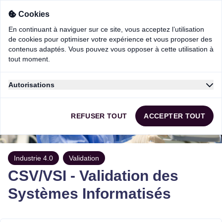
Cookies
En continuant à naviguer sur ce site, vous acceptez l’utilisation
de cookies pour optimiser votre expérience et vous proposer des
contenus adaptés. Vous pouvez vous opposer à cette utilisation à
tout moment.
Autorisations
En continuant à naviguer sur ce site, vous acceptez l’utilisation
de cookies pour optimiser votre expérience et vous proposer des
REFUSER TOUT
ACCEPTER TOUT
contenus adaptés. Vous pouvez vous opposer à cette utilisation à
tout moment.
Vous autorisez:
Les cookies strictement necessaire (requis)
Industrie 4.0
Validation
Les cookies de mesure de performance
CSV/VSI - Validation des
Les cookies de fonctionnalités
Systèmes Informatisés
Les cookies de personnalisation
Les cookies de publicitaire